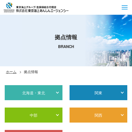
拠点情報
BRANCH
ホーム
拠点情報
北海道・東北
関東
中部
関西