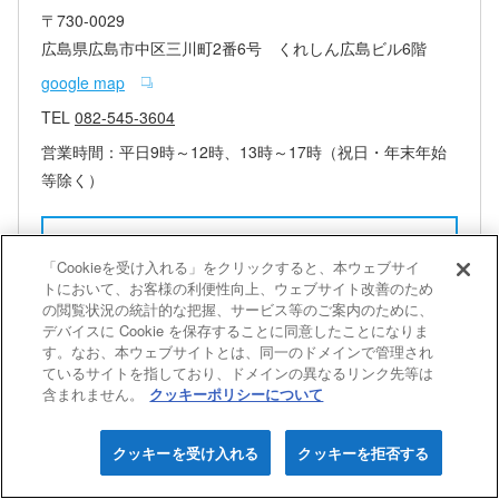
〒730-0029
広島県広島市中区三川町2番6号 くれしん広島ビル6階
google map
TEL
082-545-3604
営業時間：平日9時～12時、13時～17時（祝日・年末年始
等除く）
この拠点のライフコンサルタント
「Cookieを受け入れる」をクリックすると、本ウェブサイ
トにおいて、お客様の利便性向上、ウェブサイト改善のため
の閲覧状況の統計的な把握、サービス等のご案内のために、
デバイスに Cookie を保存することに同意したことになりま
す。なお、本ウェブサイトとは、同一のドメインで管理され
高松支社
ているサイトを指しており、ドメインの異なるリンク先等は
含まれません。
クッキーポリシーについて
クッキーを受け入れる
クッキーを拒否する